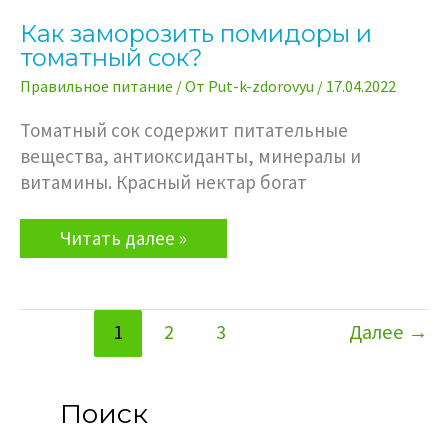
Как заморозить помидоры и
томатный сок?
Правильное питание
/ От
Put-k-zdorovyu
/
17.04.2022
Томатный сок содержит питательные
вещества, антиоксиданты, минералы и
витамины. Красный нектар богат
Как
Читать далее »
заморозить
помидоры
и
томатный
1
2
3
Далее
→
сок?
Поиск