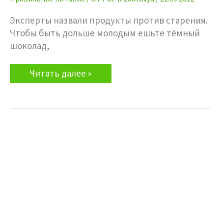
Эксперты назвали продукты против старения.
Чтобы быть дольше молодым ешьте тёмный
шоколад,
Правильное
Читать далее »
питание.
Продукты
против
старения