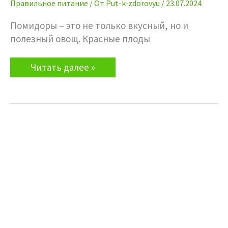
Правильное питание
/ От
Put-k-zdorovyu
/
23.07.2024
Помидоры – это не только вкусный, но и
полезный овощ. Красные плоды
Помидоры.
Читать далее »
Томат
черри.
Ликопин:
польза
и
вред