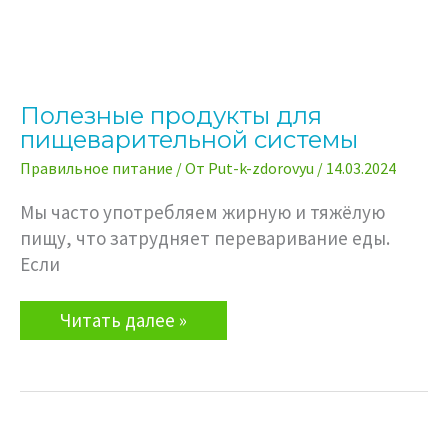
Полезные продукты для
пищеварительной системы
Правильное питание
/ От
Put-k-zdorovyu
/
14.03.2024
Мы часто употребляем жирную и тяжёлую
пищу, что затрудняет переваривание еды.
Если
Полезные
Читать далее »
продукты
для
пищеварительной
системы