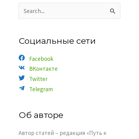
П
о
и
с
Социальные сети
к
:
Facebook
ВКонтакте
Twitter
Telegram
Об авторе
Автор статей – редакция «Путь к