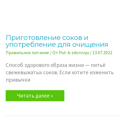
Приготовление соков и
употребление для очищения
Правильное питание
/ От
Put-k-zdorovyu
/
13.07.2022
Способ здорового образа жизни — питьё
свежевыжатых соков. Если хотите изменить
привычки
Приготовление
Читать далее »
соков
и
употребление
для
очищения