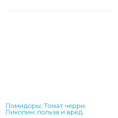
Советы
и
рецепты
Помидоры. Томат черри.
Ликопин: польза и вред